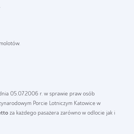
,
amolotów.
dnia 05.07.2006 r. w sprawie praw osób
dzynarodowym Porcie Lotniczym Katowice w
etto
za każdego pasażera zarówno w odlocie jak i