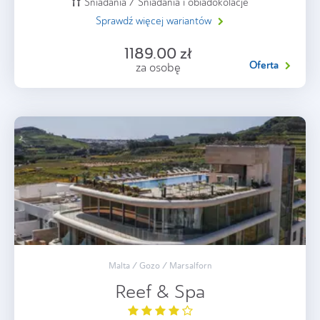
Śniadania / Śniadania i obiadokolacje
Sprawdź więcej wariantów
1189.00 zł
Oferta
za osobę
Malta / Gozo / Marsalforn
Reef & Spa