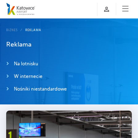
BIZNES
REKLAMA
Reklama
Na lotnisku
W internecie
Nośniki niestandardowe