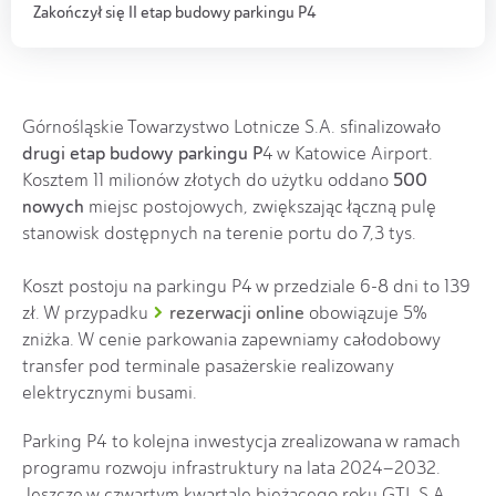
Zakończył się II etap budowy parkingu P4
Górnośląskie Towarzystwo Lotnicze S.A. sfinalizowało
drugi etap budowy parkingu P
4 w Katowice Airport.
500
Kosztem 11 milionów złotych do użytku oddano
nowych
miejsc postojowych, zwiększając łączną pulę
stanowisk dostępnych na terenie portu do 7,3 tys.
Koszt postoju na parkingu P4 w przedziale 6-8 dni to 139
rezerwacji online
zł. W przypadku
obowiązuje 5%
zniżka. W cenie parkowania zapewniamy całodobowy
transfer pod terminale pasażerskie realizowany
elektrycznymi busami.
Parking P4 to kolejna inwestycja zrealizowana w ramach
programu rozwoju infrastruktury na lata 2024–2032.
Jeszcze w czwartym kwartale bieżącego roku GTL S.A.