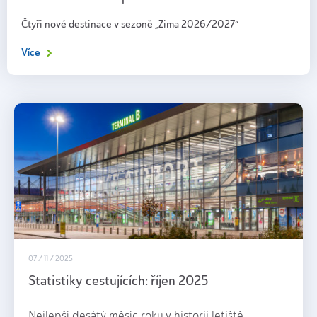
Čtyři nové destinace v sezoně „Zima 2026/2027“
Více
07 / 11 / 2025
Statistiky cestujících: říjen 2025
Nejlepší desátý měsíc roku v historii letiště