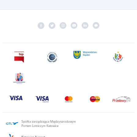
Spółka zarządzająca Międzynarodowym
Portem Lotniczym Katowice