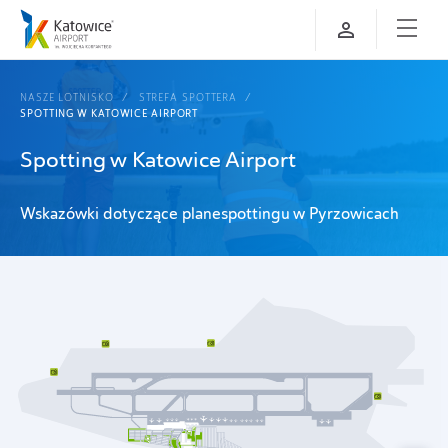
NASZE LOTNISKO
STREFA SPOTTERA
SPOTTING W KATOWICE AIRPORT
Spotting w Katowice Airport
Wskazówki dotyczące planespottingu w Pyrzowicach