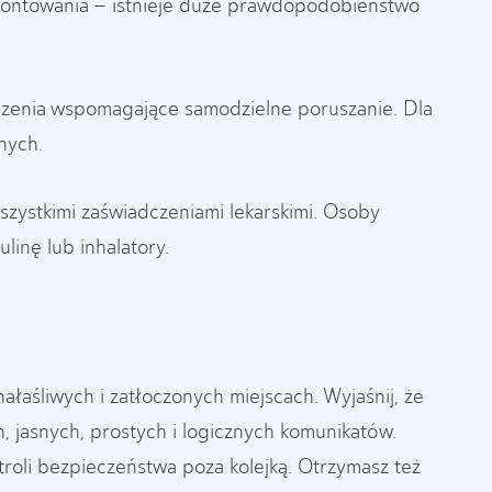
ozmontowania – istnieje duże prawdopodobieństwo
ządzenia wspomagające samodzielne poruszanie. Dla
nych.
szystkimi zaświadczeniami lekarskimi. Osoby
inę lub inhalatory.
ałaśliwych i zatłoczonych miejscach. Wyjaśnij, że
, jasnych, prostych i logicznych komunikatów.
troli bezpieczeństwa poza kolejką. Otrzymasz też