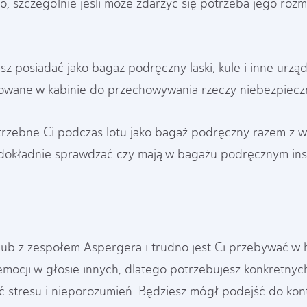
go, szczególnie jeśli może zdarzyć się potrzeba jego r
sz posiadać jako bagaż podręczny laski, kule i inne ur
owane w kabinie do przechowywania rzeczy niebezpiecz
trzebne Ci podczas lotu jako bagaż podręczny razem z w
dokładnie sprawdzać czy mają w bagażu podręcznym insul
lub z zespołem Aspergera i trudno jest Ci przebywać w h
mocji w głosie innych, dlatego potrzebujesz konkretnych
ąć stresu i nieporozumień. Będziesz mógł podejść do kon