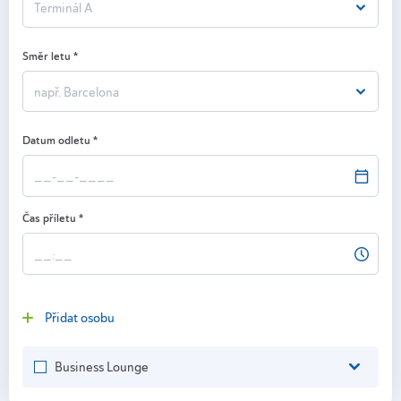
Terminál A
Směr letu
*
např. Barcelona
Datum odletu
*
Čas příletu
*
Přidat osobu
Business Lounge