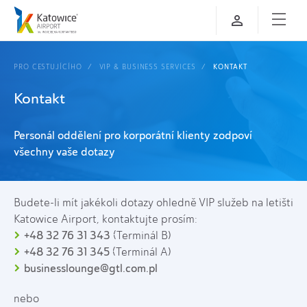
PRO CESTUJÍCÍHO
VIP & BUSINESS SERVICES
KONTAKT
Kontakt
Personál oddělení pro korporátní klienty zodpoví
všechny vaše dotazy
Budete-li mít jakékoli dotazy ohledně VIP služeb na letišti
Katowice Airport, kontaktujte prosím:
+48 32 76 31 343
(Terminál B)
+48 32 76 31 345
(Terminál A)
businesslounge@gtl.com.pl
nebo