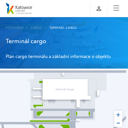
PODNIKÁNÍ
CARGO
TERMINÁL CARGO
Terminál cargo
Plán cargo terminálu a základní informace o objektu
Terminal Cargo
+
-