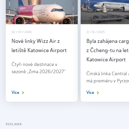
02 / 07 / 2026
21 / 10 / 2025
Nové linky Wizz Air z
Byla zahájena carg
letiště Katowice Airport
z Čcheng-tu na let
Katowice Airport
Čtyři nové destinace v
sezoně „Zima 2026/2027“
Čínská linka Central 
má premiéru v Pyrzo
Více
Více
REKLAMA