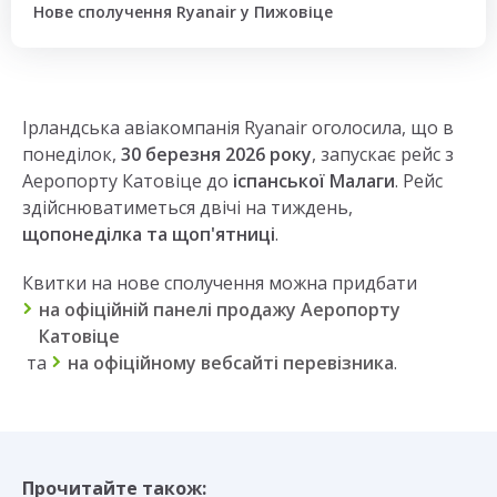
Нове сполучення Ryanair у Пижовіце
Ірландська авіакомпанія Ryanair оголосила, що в
понеділок,
30 березня 2026 року
, запускає рейс з
Аеропорту Катовіце до
іспанської Малаги
. Рейс
здійснюватиметься двічі на тиждень,
щопонеділка та щоп'ятниці
.
Квитки на нове сполучення можна придбати
на офіційній панелі продажу Аеропорту
Катовіце
та
на офіційному вебсайті перевізника
.
Прочитайте також: