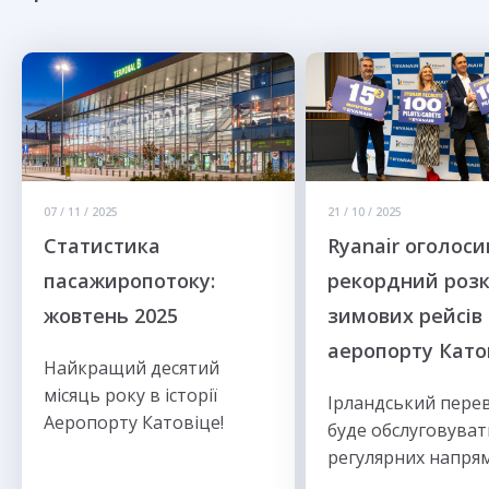
07 / 11 / 2025
21 / 10 / 2025
Статистика
Ryanair оголоси
пасажиропотоку:
рекордний роз
жовтень 2025
зимових рейсів 
аеропорту Като
Найкращий десятий
місяць року в історії
Ірландський пере
Аеропорту Катовіце!
буде обслуговуват
регулярних напря